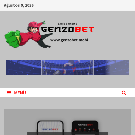
İçeriğe
Ağustos 9, 2026
geç
MENÜ