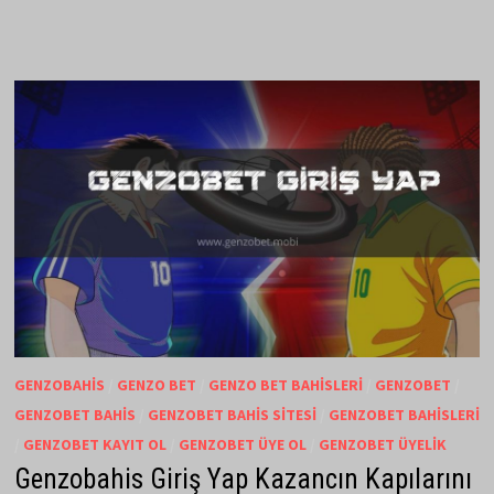
GENZOBAHIS
/
GENZO BET
/
GENZO BET BAHISLERI
/
GENZOBET
/
GENZOBET BAHIS
/
GENZOBET BAHIS SITESI
/
GENZOBET BAHISLERI
/
GENZOBET KAYIT OL
/
GENZOBET ÜYE OL
/
GENZOBET ÜYELIK
Genzobahis Giriş Yap Kazancın Kapılarını