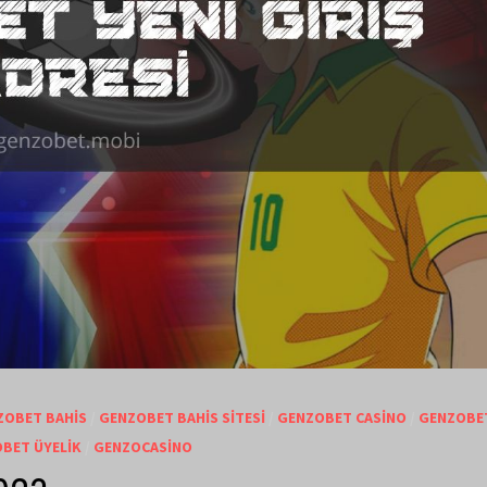
ZOBET BAHIS
/
GENZOBET BAHIS SITESI
/
GENZOBET CASINO
/
GENZOBE
BET ÜYELIK
/
GENZOCASINO