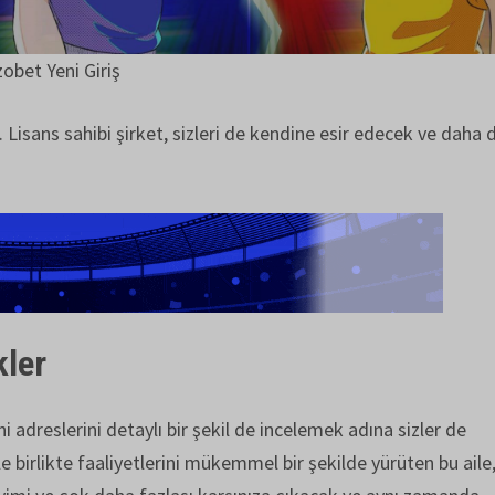
obet Yeni Giriş
. Lisans sahibi şirket, sizleri de kendine esir edecek ve daha 
kler
dreslerini detaylı bir şekil de incelemek adına sizler de
le birlikte faaliyetlerini mükemmel bir şekilde yürüten bu aile,