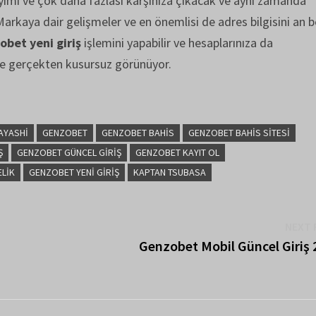
eyimi ve çok daha fazlası karşınıza çıkacak ve aynı zamanda
 Markaya dair gelişmeler ve en önemlisi de adres bilgisini an 
obet yeni giriş
işlemini yapabilir ve hesaplarınıza da
dı ve gerçekten kusursuz görünüyor.
AYASHI
GENZOBET
GENZOBET BAHIS
GENZOBET BAHIS SITESI
Ş
GENZOBET GÜNCEL GIRIŞ
GENZOBET KAYIT OL
LIK
GENZOBET YENI GIRIŞ
KAPTAN TSUBASA
NEXT 
Genzobet Mobil Güncel Giriş 