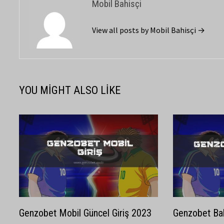
Mobil Bahisçi
View all posts by Mobil Bahisçi →
YOU MIGHT ALSO LIKE
Genzobet Mobil Güncel Giriş 2023
Genzobet Bah