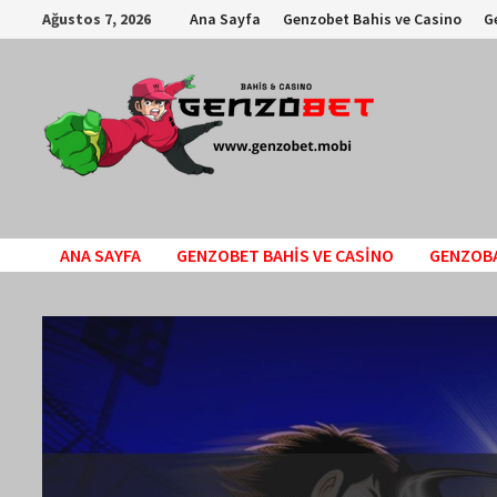
İçeriğe
Ağustos 7, 2026
Ana Sayfa
Genzobet Bahis ve Casino
G
geç
ANA SAYFA
GENZOBET BAHIS VE CASINO
GENZOBA