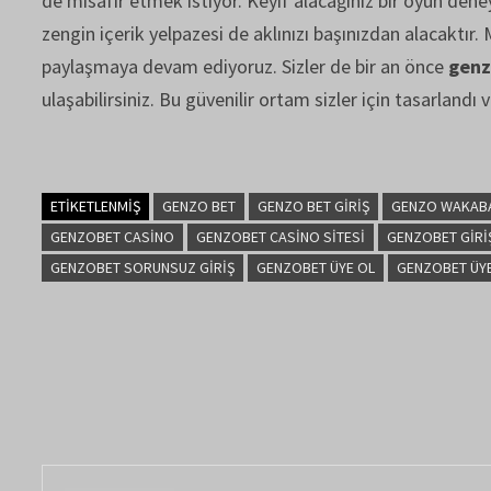
de misafir etmek istiyor. Keyif alacağınız bir oyun den
zengin içerik yelpazesi de aklınızı başınızdan alacaktır.
paylaşmaya devam ediyoruz. Sizler de bir an önce
genz
ulaşabilirsiniz. Bu güvenilir ortam sizler için tasarlan
ETIKETLENMIŞ
GENZO BET
GENZO BET GIRIŞ
GENZO WAKAB
GENZOBET CASINO
GENZOBET CASINO SITESI
GENZOBET GIRI
GENZOBET SORUNSUZ GIRIŞ
GENZOBET ÜYE OL
GENZOBET ÜYE
Yazı
gezinmesi