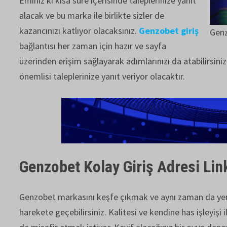
Eminiz ki kısa süre içerisinde taleplerinize yanıt
alacak ve bu marka ile birlikte sizler de
kazancınızı katlıyor olacaksınız.
Genzobet giriş
Genz
bağlantısı her zaman için hazır ve sayfa
üzerinden erişim sağlayarak adımlarınızı da atabilirsiniz
önemlisi taleplerinize yanıt veriyor olacaktır.
Genzobet Kolay Giriş Adresi Lin
Genzobet markasını keşfe çıkmak ve aynı zaman da yeni a
harekete geçebilirsiniz. Kalitesi ve kendine has işleyişi i