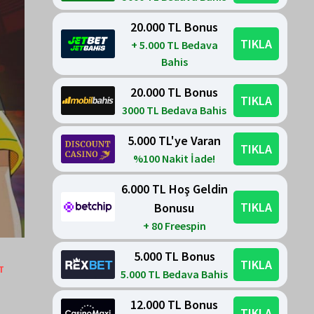
20.000 TL Bonus
TIKLA
+ 5.000 TL Bedava
Bahis
20.000 TL Bonus
TIKLA
3000 TL Bedava Bahis
5.000 TL'ye Varan
TIKLA
%100 Nakit İade!
6.000 TL Hoş Geldin
TIKLA
Bonusu
+ 80 Freespin
5.000 TL Bonus
TIKLA
T
5.000 TL Bedava Bahis
12.000 TL Bonus
TIKLA