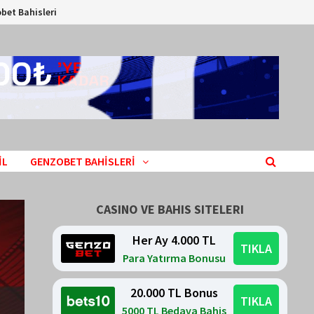
bet Bahisleri
IL
GENZOBET BAHISLERI
CASINO VE BAHIS SITELERI
Her Ay 4.000 TL
TIKLA
Para Yatırma Bonusu
20.000 TL Bonus
TIKLA
5000 TL Bedava Bahis