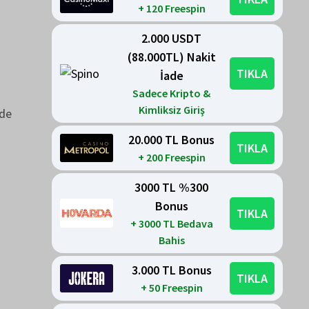
+ 120 Freespin
2.000 USDT
(88.000TL) Nakit
TIKLA
İade
Sadece Kripto &
Kimliksiz Giriş
nde
20.000 TL Bonus
TIKLA
+ 200 Freespin
3000 TL %300
Bonus
TIKLA
+ 3000 TL Bedava
Bahis
3.000 TL Bonus
TIKLA
+ 50 Freespin