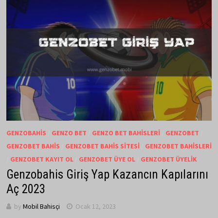
GENZOBAHIS
/
GENZO BET
/
GENZO BET BAHISLERI
/
GENZOBET
/
GENZOBET BAHIS
/
GENZOBET BAHIS SITESI
/
GENZOBET BAHISLERI
/
GENZOBET KAYIT OL
/
GENZOBET ÜYE OL
/
GENZOBET ÜYELIK
Genzobahis Giriş Yap Kazancın Kapılarını
Aç 2023
by
Mobil Bahisçi
Ocak 12, 2023