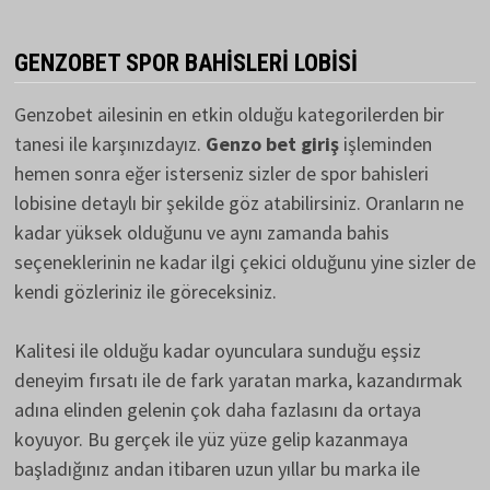
GENZOBET SPOR BAHISLERI LOBISI
Genzobet ailesinin en etkin olduğu kategorilerden bir
tanesi ile karşınızdayız.
Genzo bet giriş
işleminden
hemen sonra eğer isterseniz sizler de spor bahisleri
lobisine detaylı bir şekilde göz atabilirsiniz. Oranların ne
kadar yüksek olduğunu ve aynı zamanda bahis
seçeneklerinin ne kadar ilgi çekici olduğunu yine sizler de
kendi gözleriniz ile göreceksiniz.
Kalitesi ile olduğu kadar oyunculara sunduğu eşsiz
deneyim fırsatı ile de fark yaratan marka, kazandırmak
adına elinden gelenin çok daha fazlasını da ortaya
koyuyor. Bu gerçek ile yüz yüze gelip kazanmaya
başladığınız andan itibaren uzun yıllar bu marka ile