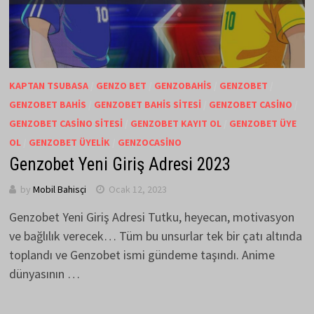
KAPTAN TSUBASA
/
GENZO BET
/
GENZOBAHIS
/
GENZOBET
/
GENZOBET BAHIS
/
GENZOBET BAHIS SITESI
/
GENZOBET CASINO
/
GENZOBET CASINO SITESI
/
GENZOBET KAYIT OL
/
GENZOBET ÜYE
OL
/
GENZOBET ÜYELIK
/
GENZOCASINO
Genzobet Yeni Giriş Adresi 2023
by
Mobil Bahisçi
Ocak 12, 2023
Genzobet Yeni Giriş Adresi Tutku, heyecan, motivasyon
ve bağlılık verecek… Tüm bu unsurlar tek bir çatı altında
toplandı ve Genzobet ismi gündeme taşındı. Anime
dünyasının …