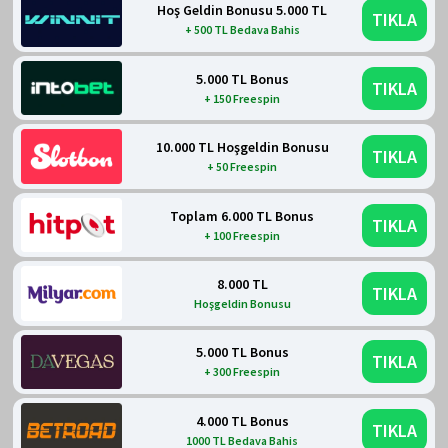
Hoş Geldin Bonusu 5.000 TL
TIKLA
+ 500 TL Bedava Bahis
5.000 TL Bonus
TIKLA
+ 150 Freespin
10.000 TL Hoşgeldin Bonusu
TIKLA
+ 50 Freespin
Toplam 6.000 TL Bonus
TIKLA
+ 100 Freespin
8.000 TL
TIKLA
Hoşgeldin Bonusu
5.000 TL Bonus
TIKLA
+ 300 Freespin
4.000 TL Bonus
TIKLA
1000 TL Bedava Bahis