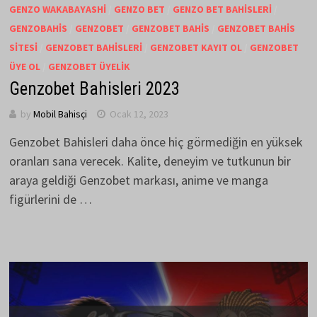
GENZO WAKABAYASHI
/
GENZO BET
/
GENZO BET BAHISLERI
/
GENZOBAHIS
/
GENZOBET
/
GENZOBET BAHIS
/
GENZOBET BAHIS
SITESI
/
GENZOBET BAHISLERI
/
GENZOBET KAYIT OL
/
GENZOBET
ÜYE OL
/
GENZOBET ÜYELIK
Genzobet Bahisleri 2023
by
Mobil Bahisçi
Ocak 12, 2023
Genzobet Bahisleri daha önce hiç görmediğin en yüksek
oranları sana verecek. Kalite, deneyim ve tutkunun bir
araya geldiği Genzobet markası, anime ve manga
figürlerini de …