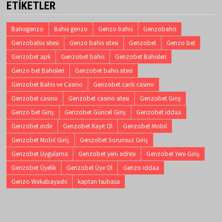
ETIKETLER
Bahisgenzo
Bahis genzo
Genzo bahis
Genzobahis
Genzobahis sitesi
Genzo bahis sitesi
Genzobet
Genzo bet
Genzobet apk
Genzobet bahis
Genzobet Bahisleri
Genzo bet Bahisleri
Genzobet bahis sitesi
Genzobet Bahis ve Casino
Genzobet canlı casino
Genzobet casino
Genzobet casino sitesi
Genzobet Giriş
Genzo bet Giriş
Genzobet Güncel Giriş
Genzobet iddaa
Genzobet indir
Genzobet Kayıt Ol
Genzobet Mobil
Genzobet Mobil Giriş
Genzobet Sorunsuz Giriş
Genzobet Uygulama
Genzobet yeni adresi
Genzobet Yeni Giriş
Genzobet Üyelik
Genzobet Üye Ol
Genzo iddaa
Genzo Wakabayashi
kaptan tsubasa