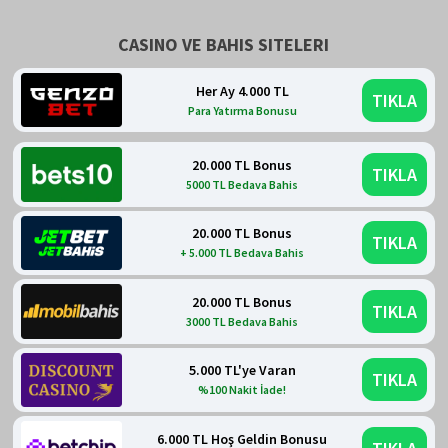
CASINO VE BAHIS SITELERI
Her Ay 4.000 TL
TIKLA
Para Yatırma Bonusu
20.000 TL Bonus
TIKLA
5000 TL Bedava Bahis
20.000 TL Bonus
TIKLA
+ 5.000 TL Bedava Bahis
20.000 TL Bonus
TIKLA
3000 TL Bedava Bahis
5.000 TL'ye Varan
TIKLA
%100 Nakit İade!
6.000 TL Hoş Geldin Bonusu