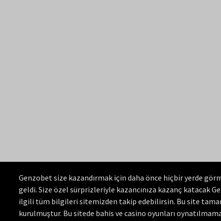
Genzobet size kazandırmak için daha önce hiçbir yerde görme
geldi. Size özel sürprizleriyle kazancınıza kazanç katacak Ge
ilgili tüm bilgileri sitemizden takip edebilirsin. Bu site ta
kurulmuştur. Bu sitede bahis ve casino oyunları oynatılmam