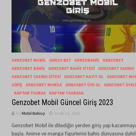
GENZOBET MOBIL
/
GENZO BET
/
GENZOBAHIS
/
GENZOBET
/
GENZOBET BAHIS
/
GENZOBET BAHIS SITESI
/
GENZOBET CASINO
GENZOBET CASINO SITESI
/
GENZOBET KAYIT OL
/
GENZOBET MO
GIRIŞ
/
GENZOBET MOBILE
/
GENZOBET ÜYE OL
/
GENZOBET ÜYEL
/
KAPTAN TSUBAS
/
KAPTAN TSUBASA
Genzobet Mobil Güncel Giriş 2023
by
Mobil Bahisçi
Ocak 12, 2023
Genzobet Mobil ile dilediğin yerden giriş yap kazanmay
başla. Anime ve manga figürlerini bahis dünyasına dahil