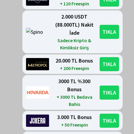
+ 120 Freespin
2.000 USDT
(88.000TL) Nakit
TIKLA
İade
Sadece Kripto &
Kimliksiz Giriş
20.000 TL Bonus
TIKLA
+ 200 Freespin
3000 TL %300
Bonus
TIKLA
+ 3000 TL Bedava
Bahis
3.000 TL Bonus
TIKLA
+ 50 Freespin