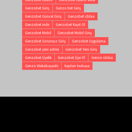
Genzobet Giriş
Genzo bet Giriş
Genzobet Güncel Giriş
Genzobet iddaa
Genzobet indir
Genzobet Kayıt Ol
Genzobet Mobil
Genzobet Mobil Giriş
Genzobet Sorunsuz Giriş
Genzobet Uygulama
Genzobet yeni adresi
Genzobet Yeni Giriş
Genzobet Üyelik
Genzobet Üye Ol
Genzo iddaa
Genzo Wakabayashi
kaptan tsubasa