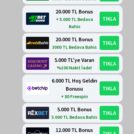
20.000 TL Bonus
TIKLA
+ 5.000 TL Bedava
Bahis
20.000 TL Bonus
TIKLA
3000 TL Bedava Bahis
5.000 TL'ye Varan
TIKLA
%100 Nakit İade!
6.000 TL Hoş Geldin
TIKLA
Bonusu
+ 80 Freespin
5.000 TL Bonus
TIKLA
5.000 TL Bedava Bahis
12.000 TL Bonus
TIKLA