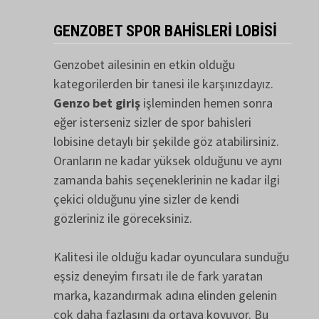
GENZOBET SPOR BAHISLERI LOBISI
Genzobet ailesinin en etkin olduğu
kategorilerden bir tanesi ile karşınızdayız.
Genzo bet giriş
işleminden hemen sonra
eğer isterseniz sizler de spor bahisleri
lobisine detaylı bir şekilde göz atabilirsiniz.
Oranların ne kadar yüksek olduğunu ve aynı
zamanda bahis seçeneklerinin ne kadar ilgi
çekici olduğunu yine sizler de kendi
gözleriniz ile göreceksiniz.
Kalitesi ile olduğu kadar oyunculara sunduğu
eşsiz deneyim fırsatı ile de fark yaratan
marka, kazandırmak adına elinden gelenin
çok daha fazlasını da ortaya koyuyor. Bu