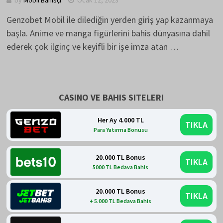
Genzobet Mobil ile dilediğin yerden giriş yap kazanmaya
başla. Anime ve manga figürlerini bahis dünyasına dahil
ederek çok ilginç ve keyifli bir işe imza atan …
CASINO VE BAHIS SITELERI
Her Ay 4.000 TL
TIKLA
Para Yatırma Bonusu
20.000 TL Bonus
TIKLA
5000 TL Bedava Bahis
20.000 TL Bonus
TIKLA
+ 5.000 TL Bedava Bahis