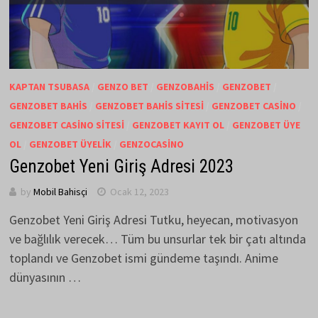
KAPTAN TSUBASA
/
GENZO BET
/
GENZOBAHIS
/
GENZOBET
/
GENZOBET BAHIS
/
GENZOBET BAHIS SITESI
/
GENZOBET CASINO
/
GENZOBET CASINO SITESI
/
GENZOBET KAYIT OL
/
GENZOBET ÜYE
OL
/
GENZOBET ÜYELIK
/
GENZOCASINO
Genzobet Yeni Giriş Adresi 2023
by
Mobil Bahisçi
Ocak 12, 2023
Genzobet Yeni Giriş Adresi Tutku, heyecan, motivasyon
ve bağlılık verecek… Tüm bu unsurlar tek bir çatı altında
toplandı ve Genzobet ismi gündeme taşındı. Anime
dünyasının …