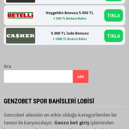
Hoşgeldin Bonusu 5.050 TL
TIKLA
+ 500 TL Bedava Bahis
5.000 TL İade Bonusu
TIKLA
+ 1000 TL Risksiz Bahis
Ara
ARA
GENZOBET SPOR BAHISLERI LOBISI
Genzobet ailesinin en etkin olduğu kategorilerden bir
tanesi ile karşınızdayız.
Genzo bet giriş
işleminden