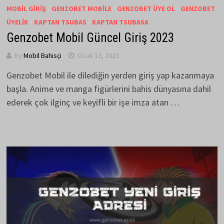
MOBIL GIRIŞ
/
GENZOBET MOBILE
/
GENZOBET ÜYE OL
/
GENZOBET
ÜYELIK
/
KAPTAN TSUBAS
/
KAPTAN TSUBASA
Genzobet Mobil Güncel Giriş 2023
by
Mobil Bahisçi
Ocak 12, 2023
Genzobet Mobil ile dilediğin yerden giriş yap kazanmaya
başla. Anime ve manga figürlerini bahis dünyasına dahil
ederek çok ilginç ve keyifli bir işe imza atan …