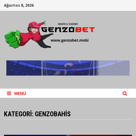
İçeriğe
Ağustos 8, 2026
geç
MENÜ
KATEGORI:
GENZOBAHIS